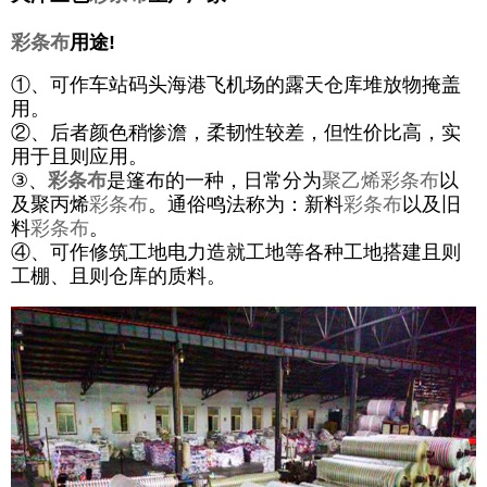
彩条布
用途!
①、可作车站码头海港飞机场的露天仓库堆放物掩盖
用。
②、后者颜色稍惨澹，柔韧性较差，但性价比高，实
用于且则应用。
③、
彩条布
是篷布的一种，日常分为
聚乙烯彩条布
以
及聚丙烯
彩条布
。通俗鸣法称为：新料
彩条布
以及旧
料
彩条布
。
④、可作修筑工地电力造就工地等各种工地搭建且则
工棚、且则仓库的质料。