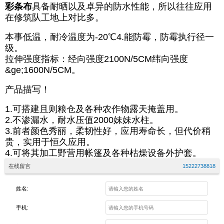
彩条布
具备耐晒以及卓异的防水性能，所以往往应用
在修筑队工地上对比多。
本事低温，耐冷温度为-20℃4.能防霉，防霉执行径一
级。
拉伸强度指标：经向强度2100N/5CM纬向强度
&ge;1600N/5CM。
产品描写！
1.可搭建且则粮仓及各种农作物露天掩盖用。
2.不渗漏水，耐水压值2000妹妹水柱。
3.前者颜色秀丽，柔韧性好，应用寿命长，但代价稍
贵，实用于恒久应用。
4.可将其加工野营用帐篷及各种枯燥设备外护套。
在线留言
15222738818
姓名:
手机: