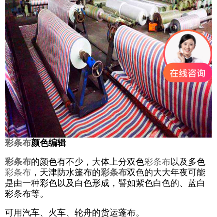
彩条布
颜色编辑
彩条布
的颜色有不少，大体上分双色
彩条布
以及多色
彩条布
，天津防水篷布的
彩条布
双色的大大年夜可能
是由一种彩色以及白色形成，譬如紫色白色的、蓝白
彩条布等。
可用汽车、火车、轮舟的货运蓬布。