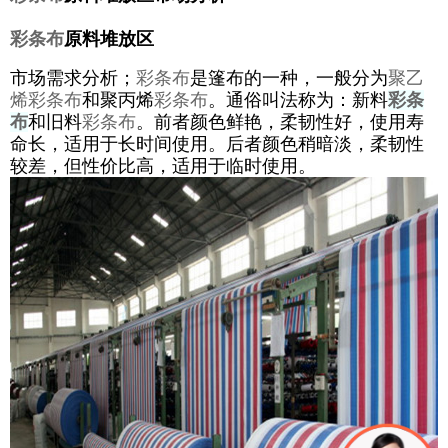
彩条布
原料堆放区
市场需求分析；
彩条布
是篷布的一种，一般分为
聚乙
烯彩条布
和聚丙烯
彩条布
。通俗叫法称为：新料
彩条
布
和旧料
彩条布
。前者颜色鲜艳，柔韧性好，使用寿
命长，适用于长时间使用。后者颜色稍暗淡，柔韧性
较差，但性价比高，适用于临时使用。