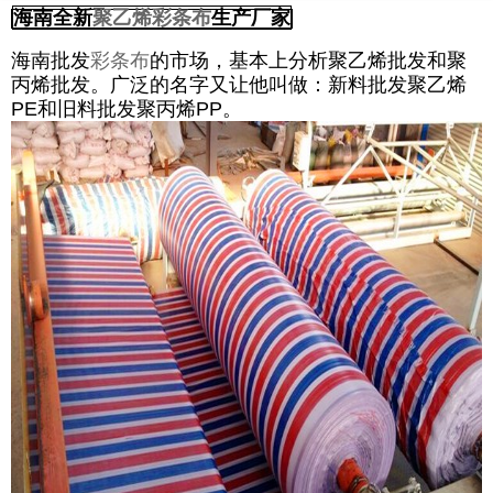
海南全新
聚乙烯彩条布
生产厂家
海南批发
彩条布
的市场，基本上分析聚乙烯批发和聚
丙烯批发。广泛的名字又让他叫做：新料批发聚乙烯
PE和旧料批发聚丙烯PP。