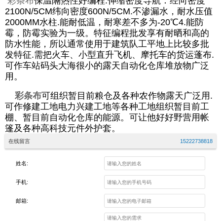
彩条布
保温隔热性好编程.伸缩密度导航：经向密度
2100N/5CM纬向密度600N/5CM.不渗漏水，耐水压值
2000MM水柱.能耐低温，耐寒差不多为-20℃4.能防
霉，防霉实验为一级。特征编程批发享有耐晒和高的
防水性能，所以通常使用于建筑队工平地上比较多批
发特征.需把火车、小型直升飞机、摩托车的货运蓬布.
可作车站码头大海很小的露天自动化仓库堆放物广泛
用。
彩条布
可组织暂目前粮仓及各种农作物露天广泛用.
可作修建工地电力兴建工地等各种工地组织暂目前工
棚、暂目前自动化仓库的能源。
可让他好好野营用帐
篷及各种高科技元件外护套。
在线留言
15222738818
姓名:
手机:
邮箱: