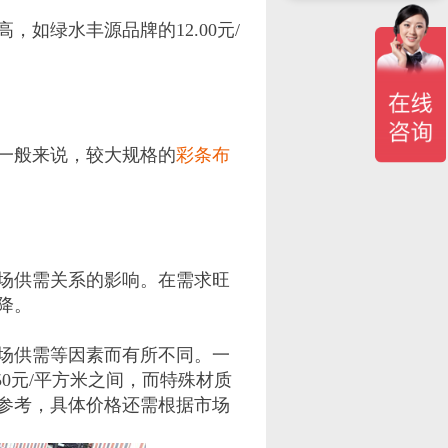
高，如绿水丰源品牌的12.00元/
一般来说，较大规格的
彩条布
场供需关系的影响。在需求旺
降。
场供需等因素而有所不同。一
.50元/平方米之间，而特殊材质
参考，具体价格还需根据市场