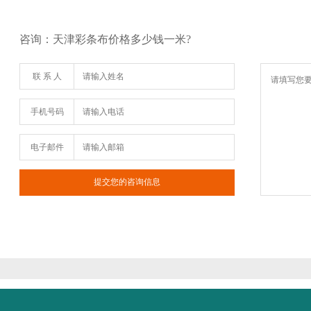
咨询：天津彩条布价格多少钱一米?
联 系 人
手机号码
电子邮件