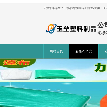
天津彩条布生产厂家-防水防雨篷布批发-官网：https://ww
公
彩条
网站首页
彩条布产品