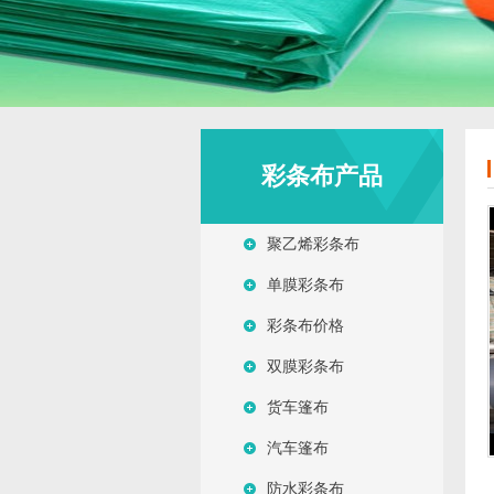
彩条布产品
聚乙烯彩条布
单膜彩条布
彩条布价格
双膜彩条布
货车篷布
汽车篷布
防水彩条布