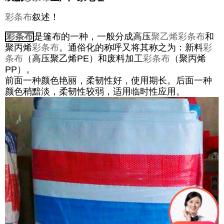
彩条布
叙述！
彩条布
是篷布的一种，一般分成高压
聚乙烯彩条布
和
聚丙烯
彩条布
。通俗化的称呼又将其称之为：新料
彩
条布
（高压聚乙烯PE）和废料加工
彩条布
（聚丙烯
PP）。
前面一种颜色艳丽，柔韧性好，使用期长。后面一种
颜色稍黯淡，柔韧性较弱，适用临时性应用。