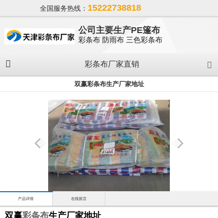
15222738818
全国服务热线：
公司主要生产PE篷布
彩条布 防雨布 三色彩条布
彩条布厂家直销
双赢彩条布生产厂家地址
产品详情
在线留言
双赢
彩条布
生产厂家地址