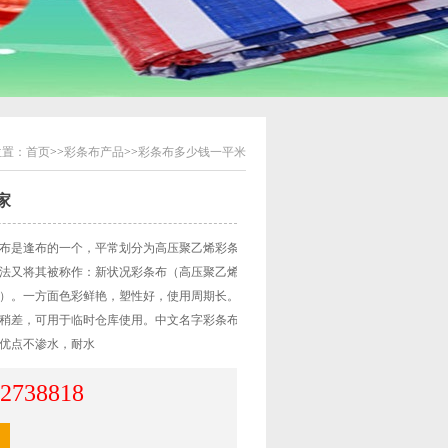
位置：
首页
>>
彩条布产品
>>
彩条布多少钱一平米
家
布是逢布的一个，平常划分为高压聚乙烯彩条布和
称法又将其被称作：新状况彩条布（高压聚乙烯PE）
稀）。一方面色彩鲜艳，塑性好，使用周期长。后一
稍差，可用于临时仓库使用。中文名字彩条布百
优点不渗水，耐水
2738818