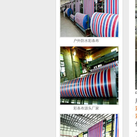
户外防水彩条布
彩条布源头厂家