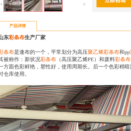
产品详情
山东
彩条布
生产厂家
彩条布
是逢布的一个，平常划分为高压
聚乙烯彩条布
和pp
其被称作：新状况
彩条布
（高压聚乙烯PE）和废料
彩条布
一方面色彩鲜艳，塑性好，使用周期长。后一个色彩稍暗
时仓库使用。