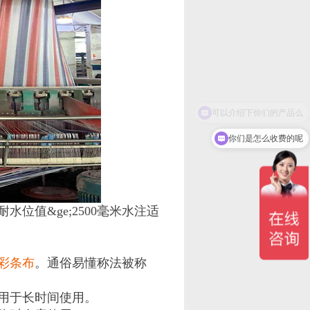
你们是怎么收费的呢
位值&ge;2500毫米水注适
彩条布
。通俗易懂称法被称
用于长时间使用。