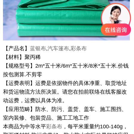
【产品名】
蓝银布
,
汽车篷布
,
彩条布
【材料】聚丙稀
【规格型号】2m*五十米/6m*五十米/8米*五十米.价钱
按包测算.不剪零
【运费表明】运费是依据物件的具体净重、取货地址
和货运物流方法所决策。请您在拍前联络在线客服改
动运费，运费以具体为准。
【应用范畴】防水、防污、盖货、盖车、施工围挡、
室内装修、包裝货品、施工工地工作
本商品为中等水平
彩条布
，每平米重量约100-140g，