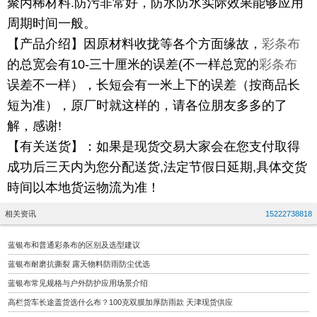
聚丙稀材料.防污非常好，防水防水实际效果能够应用
周期时间一般。
【产品介绍】因原材料收拢等各个方面缘故，
彩条布
的总宽会有10-三十厘米的误差(不一样总宽的
彩条布
误差不一样），长短会有一米上下的误差（按商品长
短为准），原厂时就这样的，请各位朋友多多的了
解，感谢!
【有关送货】：如果是现货交易大家会在您支付取得
成功后三天内为您分配送货,法定节假日延期,具体交货
時间以本地货运物流为准！
相关资讯
15222738818
蓝银布和普通彩条布的区别及选型建议
蓝银布耐磨抗撕裂 露天物料防雨防尘优选
蓝银布常见规格与户外防护应用场景介绍
高栏货车长途盖货选什么布？100克双膜加厚防雨款 天津现货供应