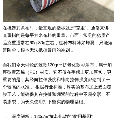
在挑选
彩条布
时，最直观的指标就是“克重”。通俗来讲，
克重指的是每平方米布料的重量。市面上常见的劣质产
品克重通常在60g-80g左右，这种布料薄如蝉翼，只能短
暂防尘，根本无法抵挡暴雨的冲刷 。
而我们今天讨论的这款120g/㎡抗老化款
彩条布
，属于加
厚型聚乙烯（PE）材质。它不仅在手感上更加厚实，更
重要的是，其经向拉伸强度和纬向拉伸强度都达到了一
个较高的水准 。根据行业标准，厚实的基布加上双面覆
膜工艺，能确保其在拉扯和绷紧的过程中不易变形、不
易撕裂，为长久使用打下坚实的物理基础。
二、深度解析：120g/㎡抗老化款的“耐用基因”