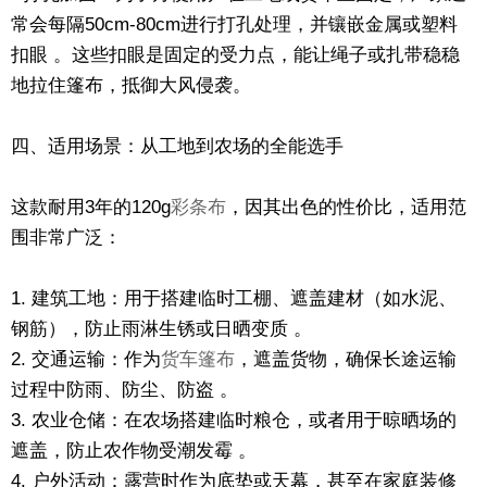
常会每隔50cm-80cm进行打孔处理，并镶嵌金属或塑料
扣眼 。这些扣眼是固定的受力点，能让绳子或扎带稳稳
地拉住篷布，抵御大风侵袭。
四、适用场景：从工地到农场的全能选手
这款耐用3年的120g
彩条布
，因其出色的性价比，适用范
围非常广泛：
1. 建筑工地：用于搭建临时工棚、遮盖建材（如水泥、
钢筋），防止雨淋生锈或日晒变质 。
2. 交通运输：作为
货车篷布
，遮盖货物，确保长途运输
过程中防雨、防尘、防盗 。
3. 农业仓储：在农场搭建临时粮仓，或者用于晾晒场的
遮盖，防止农作物受潮发霉 。
4. 户外活动：露营时作为底垫或天幕，甚至在家庭装修