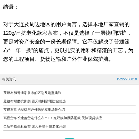
结语：
对于大连及周边地区的用户而言，选择本地厂家直销的
120g/㎡抗老化款
彩条布
，不仅是选择了一层物理防护，
更是对资产安全的一份长期保障。它不仅解决了普通篷
布“一年一换”的痛点，更以扎实的用料和精湛的工艺，为
您的工程项目、货物运输和户外作业保驾护航。
相关资讯
15222738818
蓝银布和普通彩条布的区别及选型建议
蓝银布耐磨抗撕裂 露天物料防雨防尘优选
蓝银布常见规格与户外防护应用场景介绍
高栏货车长途盖货选什么布？100克双膜加厚防雨款 天津现货供应
全新料原生彩条布 露天暴晒不易老化开裂