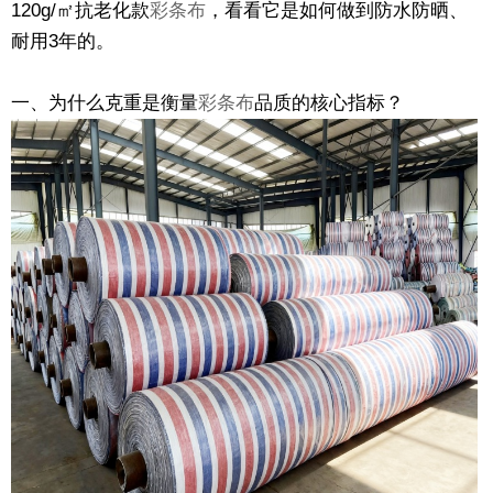
120g/㎡抗老化款
彩条布
，看看它是如何做到防水防晒、
耐用3年的。
一、为什么克重是衡量
彩条布
品质的核心指标？