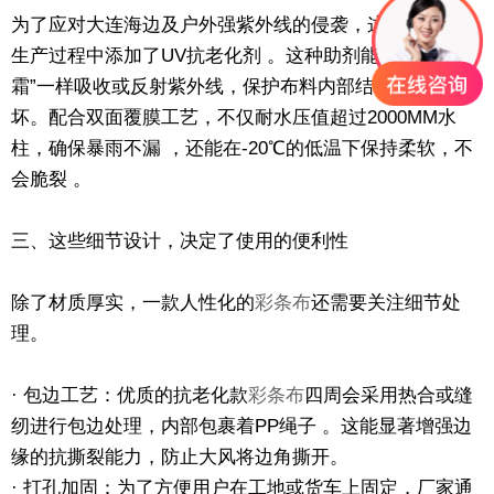
为了应对大连海边及户外强紫外线的侵袭，这款产品在
生产过程中添加了UV抗老化剂 。这种助剂能像“防晒
霜”一样吸收或反射紫外线，保护布料内部结构不受破
坏。配合双面覆膜工艺，不仅耐水压值超过2000MM水
柱，确保暴雨不漏 ，还能在-20℃的低温下保持柔软，不
会脆裂 。
三、这些细节设计，决定了使用的便利性
除了材质厚实，一款人性化的
彩条布
还需要关注细节处
理。
· 包边工艺：优质的抗老化款
彩条布
四周会采用热合或缝
纫进行包边处理，内部包裹着PP绳子 。这能显著增强边
缘的抗撕裂能力，防止大风将边角撕开。
· 打孔加固：为了方便用户在工地或货车上固定，厂家通